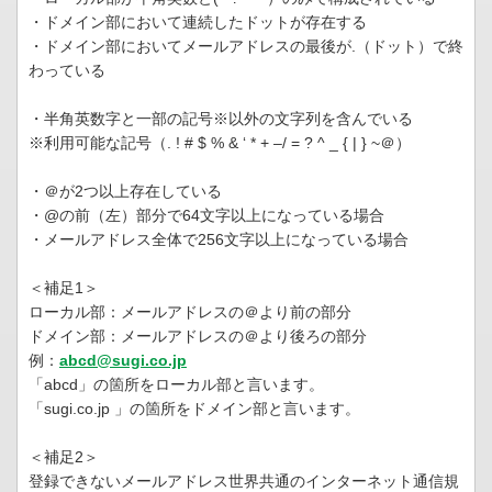
・ドメイン部において連続したドットが存在する
・ドメイン部においてメールアドレスの最後が.（ドット）で終
わっている
・半角英数字と一部の記号※以外の文字列を含んでいる
※利用可能な記号（. ! # $ % & ‘ * + –/ = ? ^ _ { | } ~＠）
・＠が2つ以上存在している
・@の前（左）部分で64文字以上になっている場合
・メールアドレス全体で256文字以上になっている場合
＜補足1＞
ローカル部：メールアドレスの＠より前の部分
ドメイン部：メールアドレスの＠より後ろの部分
例：
abcd@sugi.co.jp
「abcd」の箇所をローカル部と言います。
「sugi.co.jp 」の箇所をドメイン部と言います。
＜補足2＞
登録できないメールアドレス世界共通のインターネット通信規