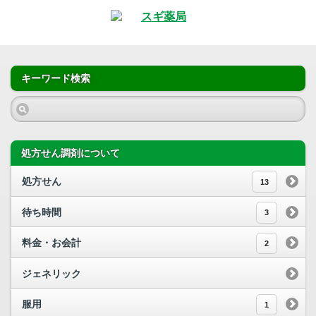
キーワード検索
処方せん調剤について
処方せん
13
待ち時間
3
料金・お会計
2
ジェネリック
服用
1