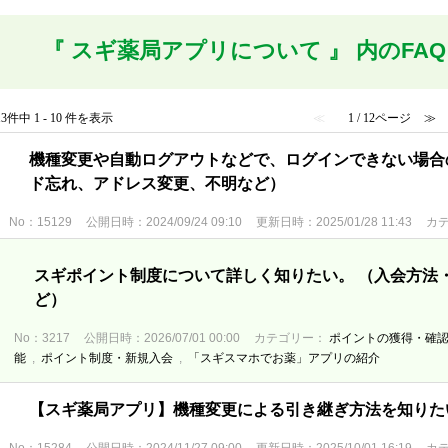
『 スギ薬局アプリについて 』 内のFAQ
13件中 1 - 10 件を表示
≪
1 / 12ページ
≫
機種変更や自動ログアウトなどで、ログインできない場合
ド忘れ、アドレス変更、不明など）
No：15129
公開日時：2024/09/24 09:10
更新日時：2025/01/28 11:43
カ
スギポイント制度について詳しく知りたい。 （入会方法
ど）
No：3217
公開日時：2026/07/01 00:00
カテゴリー：
ポイントの獲得・確
能
,
ポイント制度・新規入会
,
「スギスマホでお薬」アプリの紹介
【スギ薬局アプリ】機種変更による引き継ぎ方法を知りた