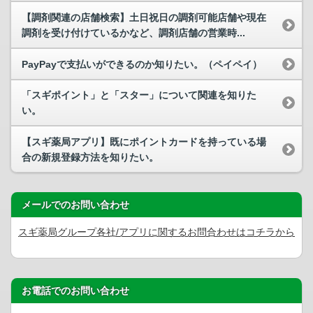
【調剤関連の店舗検索】土日祝日の調剤可能店舗や現在
調剤を受け付けているかなど、調剤店舗の営業時...
PayPayで支払いができるのか知りたい。（ペイペイ）
「スギポイント」と「スター」について関連を知りた
い。
【スギ薬局アプリ】既にポイントカードを持っている場
合の新規登録方法を知りたい。
メールでのお問い合わせ
スギ薬局グループ各社/アプリに関するお問合わせはコチラから
お電話でのお問い合わせ