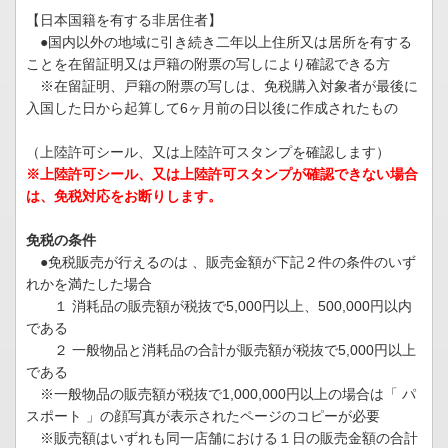
【日本国籍を有する非居住者】
●国内以外の地域に引き続き二年以上住所又は居所を有する
ことを在留証明又は戸籍の附票の写しにより確認できる方
※在留証明、戸籍の附票の写しは、免税購入対象者が最後に
入国した日から起算して6ヶ月前の日以後に作成されたもの
（上陸許可シール、又は上陸許可スタンプを確認します）
※上陸許可シール、又は上陸許可スタンプが確認できない場合
は、免税対応をお断りします。
免税の条件
●免税販売が行えるのは 、販売金額が下記２件の条件のいず
れかを満たした場合
１ 消耗品の販売額が税抜で5,000円以上、500,000円以内
である
２ 一般物品と消耗品の合計が販売額が税抜で5,000円以上
である
※一般物品の販売額が税抜で1,000,000円以上の場合は「 パ
スポート 」の顔写真が表示されたページのコピーが必要
※販売額はいずれも同一店舗における１日の販売金額の合計