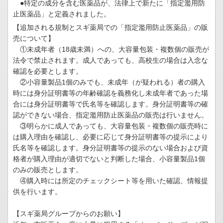
●特定の成分を含む医薬品が、法律上で新たに「指定濫用防
止医薬品」と定義されました。
【追加される規制とスギ薬局での「指定濫用防止医薬品」の販
売について】
①未成年者（18歳未満）への、大容量包装・複数個の販売が
法令で禁止されます。成人であっても、高校生の場合は入念な
確認を必要とします。
②小容量製品1個のみでも、未成年（が疑われる）者の購入
時には身分証明書等の年齢確認を義務化し未成年者であった場
合には身分証明書等で氏名等を確認します。身分証明書等の確
認ができない場合、指定濫用防止医薬品の販売は行いません。
③明らかに成人であっても、大容量包装・複数個の販売時に
は購入理由を確認し、必要に応じて身分証明書等の提示により
氏名等を確認します。身分証明書等の提示のない場合および資
格者が購入理由が適切でないと判断した場合、小容量製品1個
のみの販売とします。
④購入時には所定のチェックシート等を用いた確認、情報提
供を行います。
【スギ薬局グループからのお願い】